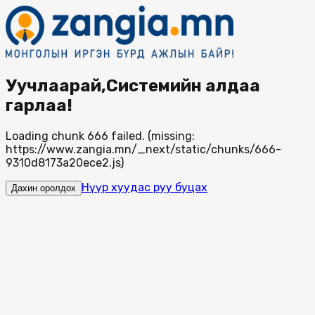
Уучлаарай,Системийн алдаа
гарлаа!
Loading chunk 666 failed. (missing:
https://www.zangia.mn/_next/static/chunks/666-
9310d8173a20ece2.js)
Нүүр хуудас руу буцах
Дахин оролдох