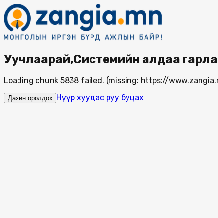
Уучлаарай,Системийн алдаа гарла
Loading chunk 5838 failed. (missing: https://www.zang
Нүүр хуудас руу буцах
Дахин оролдох