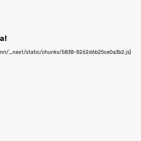
а!
ia.mn/_next/static/chunks/5838-8262d6b25ce0a3b2.js)