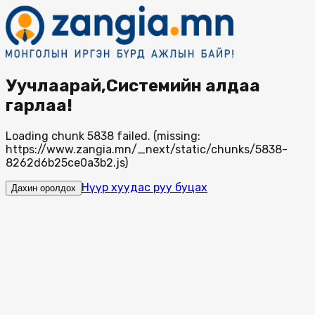
Уучлаарай,Системийн алдаа
гарлаа!
Loading chunk 5838 failed. (missing:
https://www.zangia.mn/_next/static/chunks/5838-
8262d6b25ce0a3b2.js)
Нүүр хуудас руу буцах
Дахин оролдох