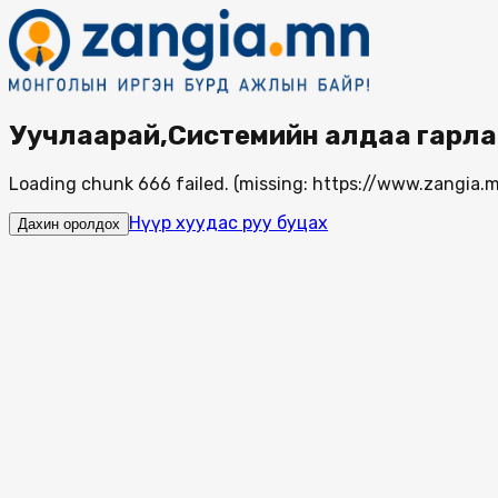
Уучлаарай,Системийн алдаа гарла
Loading chunk 666 failed. (missing: https://www.zangi
Нүүр хуудас руу буцах
Дахин оролдох