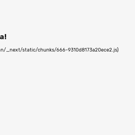
а!
a.mn/_next/static/chunks/666-9310d8173a20ece2.js)