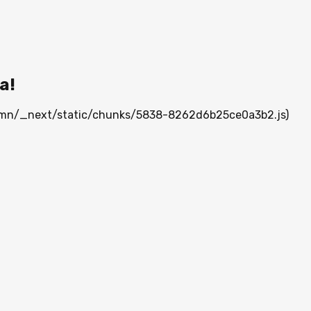
а!
ia.mn/_next/static/chunks/5838-8262d6b25ce0a3b2.js)