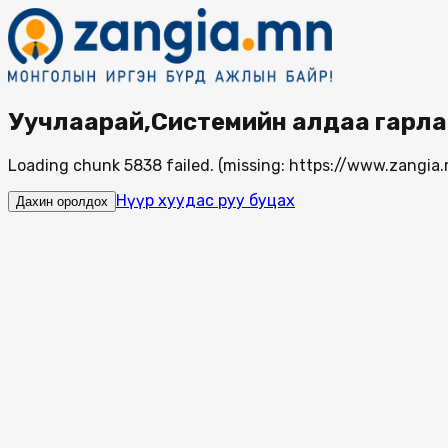
Уучлаарай,Системийн алдаа гарла
Loading chunk 5838 failed. (missing: https://www.zang
Нүүр хуудас руу буцах
Дахин оролдох