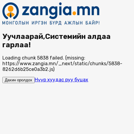
Уучлаарай,Системийн алдаа
гарлаа!
Loading chunk 5838 failed. (missing:
https://www.zangia.mn/_next/static/chunks/5838-
8262d6b25ce0a3b2.js)
Нүүр хуудас руу буцах
Дахин оролдох