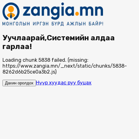
Уучлаарай,Системийн алдаа
гарлаа!
Loading chunk 5838 failed. (missing:
https://www.zangia.mn/_next/static/chunks/5838-
8262d6b25ce0a3b2.js)
Нүүр хуудас руу буцах
Дахин оролдох