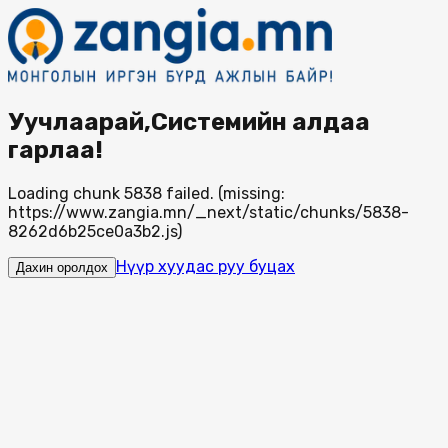
Уучлаарай,Системийн алдаа
гарлаа!
Loading chunk 5838 failed. (missing:
https://www.zangia.mn/_next/static/chunks/5838-
8262d6b25ce0a3b2.js)
Нүүр хуудас руу буцах
Дахин оролдох