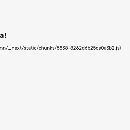
а!
ia.mn/_next/static/chunks/5838-8262d6b25ce0a3b2.js)