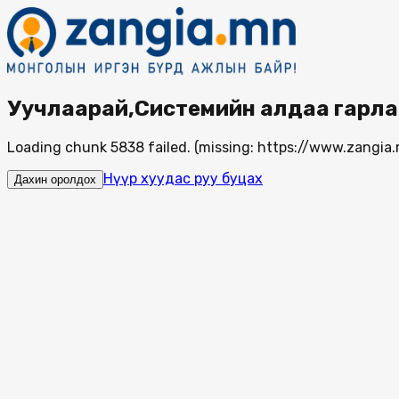
Уучлаарай,Системийн алдаа гарла
Loading chunk 5838 failed. (missing: https://www.zang
Нүүр хуудас руу буцах
Дахин оролдох