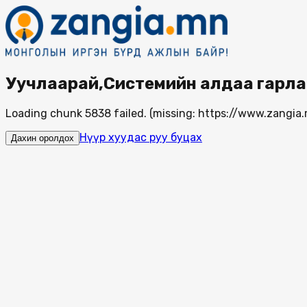
Уучлаарай,Системийн алдаа гарла
Loading chunk 5838 failed. (missing: https://www.zang
Нүүр хуудас руу буцах
Дахин оролдох