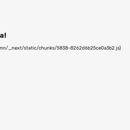
а!
ia.mn/_next/static/chunks/5838-8262d6b25ce0a3b2.js)