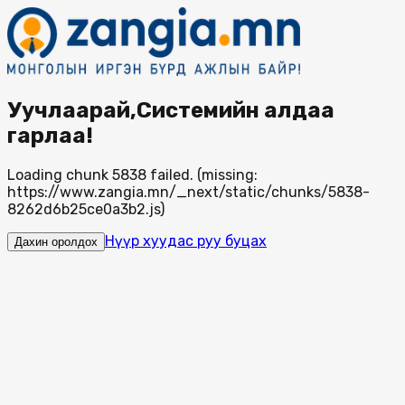
Уучлаарай,Системийн алдаа
гарлаа!
Loading chunk 5838 failed. (missing:
https://www.zangia.mn/_next/static/chunks/5838-
8262d6b25ce0a3b2.js)
Нүүр хуудас руу буцах
Дахин оролдох