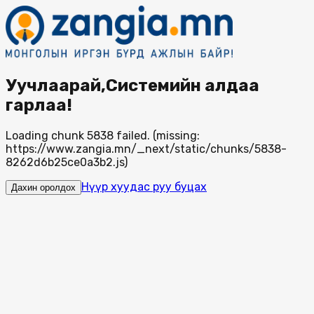
Уучлаарай,Системийн алдаа
гарлаа!
Loading chunk 5838 failed. (missing:
https://www.zangia.mn/_next/static/chunks/5838-
8262d6b25ce0a3b2.js)
Нүүр хуудас руу буцах
Дахин оролдох