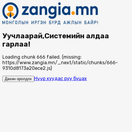
Уучлаарай,Системийн алдаа
гарлаа!
Loading chunk 666 failed. (missing:
https://www.zangia.mn/_next/static/chunks/666-
9310d8173a20ece2.js)
Нүүр хуудас руу буцах
Дахин оролдох