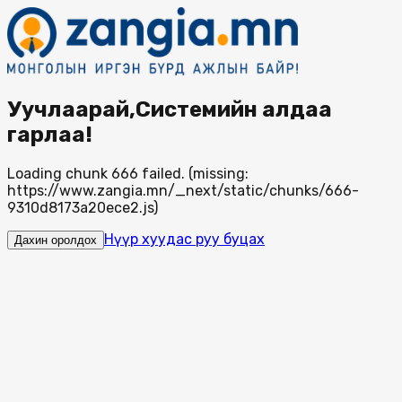
Уучлаарай,Системийн алдаа
гарлаа!
Loading chunk 666 failed. (missing:
https://www.zangia.mn/_next/static/chunks/666-
9310d8173a20ece2.js)
Нүүр хуудас руу буцах
Дахин оролдох