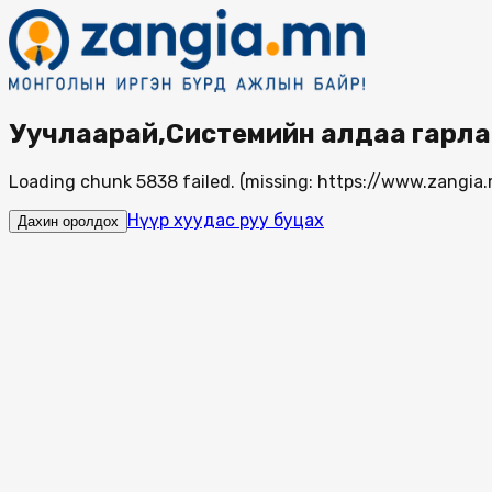
Уучлаарай,Системийн алдаа гарла
Loading chunk 5838 failed. (missing: https://www.zang
Нүүр хуудас руу буцах
Дахин оролдох