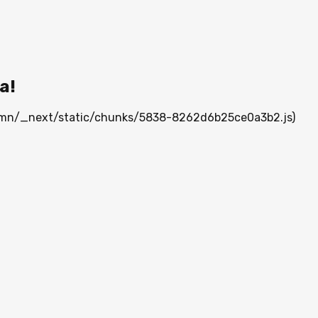
а!
ia.mn/_next/static/chunks/5838-8262d6b25ce0a3b2.js)