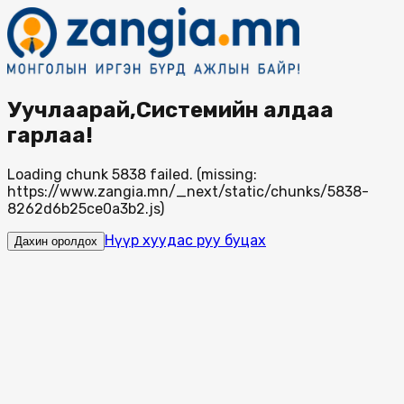
Уучлаарай,Системийн алдаа
гарлаа!
Loading chunk 5838 failed. (missing:
https://www.zangia.mn/_next/static/chunks/5838-
8262d6b25ce0a3b2.js)
Нүүр хуудас руу буцах
Дахин оролдох